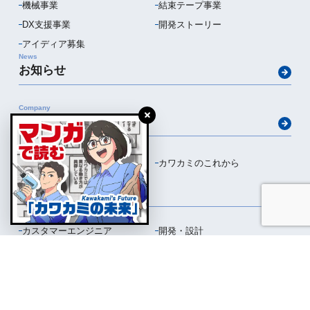
機械事業
結束テープ事業
DX支援事業
開発ストーリー
アイディア募集
News
お知らせ
Company
会社概要
会社概要
カワカミのこれから
Recruit
採用情報
カスタマーエンジニア
開発・設計
クラフトマン
品質管理
働く人の声
働く環境
募集要項
エントリー